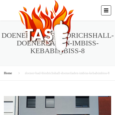
DOENER-BAD-FRIEDRICHSHALL-
DOENERLADEN-IMBISS-
KEBABIMBISS-8
Home
doener-bad-friedrichshall-doenerladen-imbiss-kebabimbiss-8