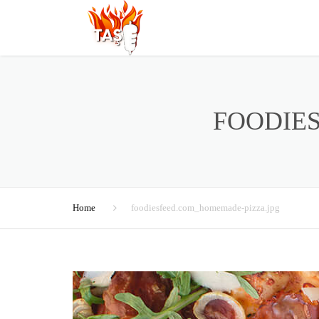
FOODIE
Home
foodiesfeed.com_homemade-pizza.jpg