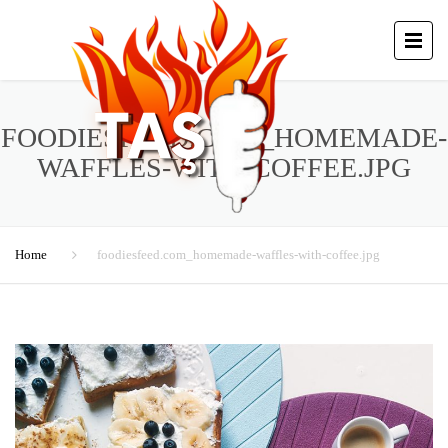
FOODIESFEED.COM_HOMEMADE-
WAFFLES-WITH-COFFEE.JPG
Home
foodiesfeed.com_homemade-waffles-with-coffee.jpg