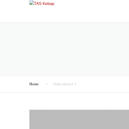
Home
slider-demo2-1