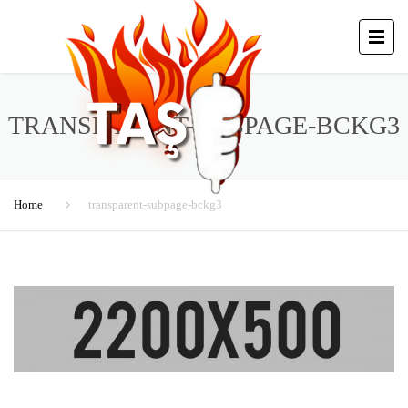
TRANSPARENT-SUBPAGE-BCKG3
Home
transparent-subpage-bckg3